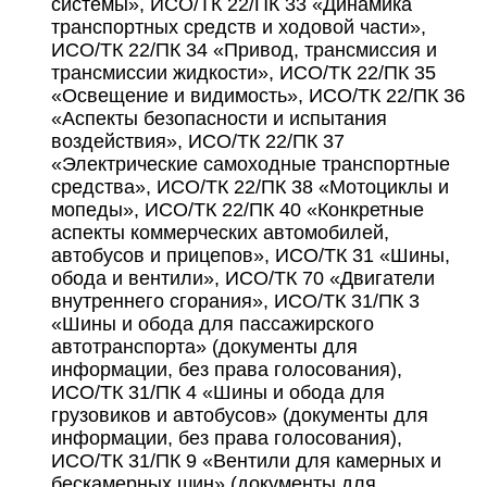
системы», ИСО/TК 22/ПК 33 «Динамика
транспортных средств и ходовой части»,
ИСО/TК 22/ПК 34 «Привод, трансмиссия и
трансмиссии жидкости», ИСО/TК 22/ПК 35
«Освещение и видимость», ИСО/TК 22/ПК 36
«Аспекты безопасности и испытания
воздействия», ИСО/TК 22/ПК 37
«Электрические самоходные транспортные
средства», ИСО/TК 22/ПК 38 «Мотоциклы и
мопеды», ИСО/TК 22/ПК 40 «Конкретные
аспекты коммерческих автомобилей,
автобусов и прицепов», ИСО/ТК 31 «Шины,
обода и вентили», ИСО/ТК 70 «Двигатели
внутреннего сгорания», ИСО/TК 31/ПК 3
«Шины и обода для пассажирского
автотранспорта» (документы для
информации, без права голосования),
ИСО/TК 31/ПК 4 «Шины и обода для
грузовиков и автобусов» (документы для
информации, без права голосования),
ИСО/TК 31/ПК 9 «Вентили для камерных и
бескамерных шин» (документы для